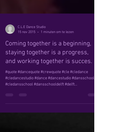
C.L.E Dance Studio
15 nov 2015
1 minuten om te lezen
Coming together is a beginning,
staying together is a progress,
and working together is succes.
#quote #dancequote #crewquote #cle #cledance
#cledancestudio #dance #dancestudio #dansschool
#cledansschool #dansschooldelft #delft...