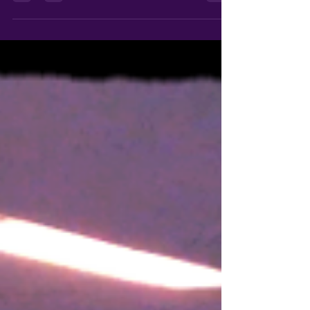
#cle #celdancestudio #dansschool #dansschooldelft
#dansschooldelft #hiphop #hiphopdelft #urbandance
#urbandancedelft #repeteren #concert...