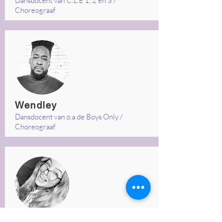
Dansdocent van C.L.E 1, 2 en 3 /
Choreograaf
Wendley
Dansdocent van o.a de Boys Only /
Choreograaf
Shannon