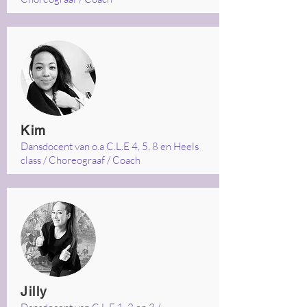
Kim
Dansdocent van o.a C.L.E 4, 5, 8 en Heels
class / Choreograaf / Coach
Jilly