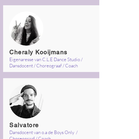
Cheraly Kooijmans
Eigenaresse van C.L.E Dance Studio /
Dansdocent / Choreograaf / Coach
Salvatore
Dansdocent van o.a de Boys Only /
Choreograaf / Coach