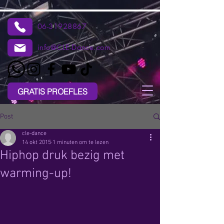
06-31928867
info@CLE-Dance.com
GRATIS PROEFLES
Post
cle-dance
14 okt 2015
1 minuten om te lezen
Hiphop druk bezig met
warming-up!