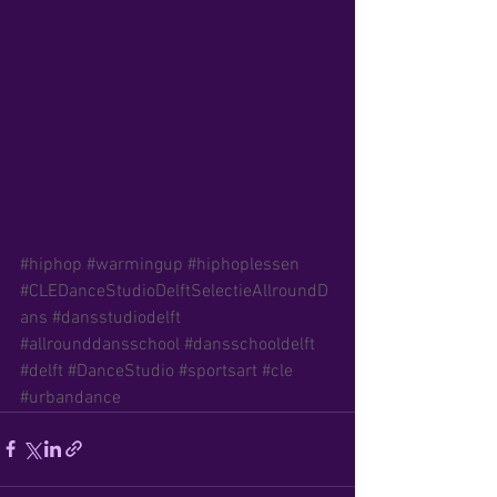
#hiphop
#warmingup
#hiphoplessen
#CLEDanceStudioDelftSelectieAllroundD
ans
#dansstudiodelft
#allrounddansschool
#dansschooldelft
#delft
#DanceStudio
#sportsart
#cle
#urbandance