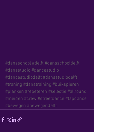
#dansschool
#delft
#dansschooldelft
#dansstudio
#dancestudio
#dancestudiodelft
#dansstudiodelft
#traning
#danstraining
#buikspieren
#planken
#repeteren
#selectie
#allround
#meiden
#crew
#streetdance
#tapdance
#bewegen
#bewegendelft