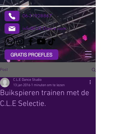
06-31928867
info@CLE-Dance.com
GRATIS PROEFLES
Post
C.L.E Dance Studio
13 jan 2016
1 minuten om te lezen
Buikspieren trainen met de
C.L.E Selectie.