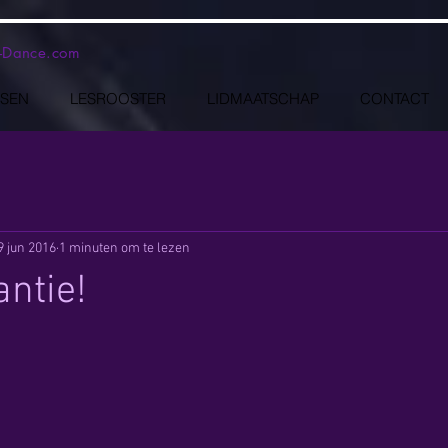
-Dance.com
SSEN
LESROOSTER
LIDMAATSCHAP
CONTACT
9 jun 2016
1 minuten om te lezen
antie!