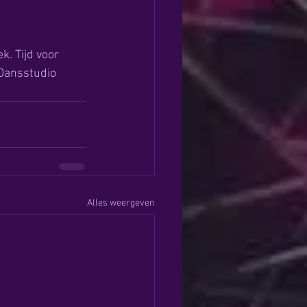
k. Tijd voor 
#‎Dansstudio‬
Alles weergeven