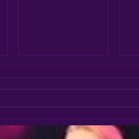
Audit
💜💚💖 OPEN LESSEN 💜💚💖
weds
2 weken lang mag je meedoen!