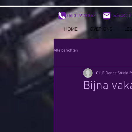
06-31928867
info@CLE
HOME
OVER ONS
LE
Alle berichten
C.L.E Dance Studio
2
Bijna vak