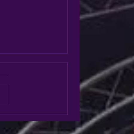
ie voor onze
trijdteams