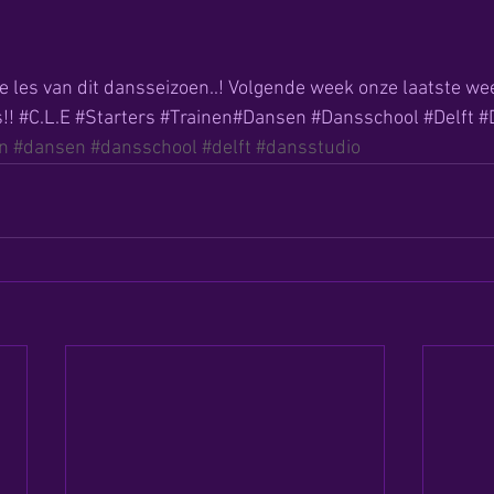
e les van dit dansseizoen..! Volgende week onze laatste wee
C‬.L.E ‪#‎Starters‬ ‪#‎Trainen‬‪#‎Dansen‬ ‪#‎Dansschool‬ ‪#‎Delft‬ ‪
n
#dansen
#dansschool
#delft
#dansstudio