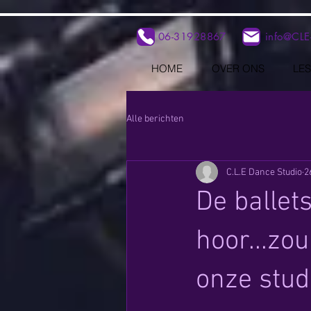
06-31928867
info@CLE
HOME
OVER ONS
LE
Alle berichten
C.L.E Dance Studio
2
De ballet
hoor...zo
onze stud