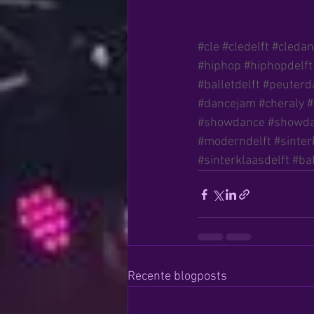
#cle
#cledelft
#cledan
#hiphop
#hiphopdelft
#balletdelft
#peuterd
#dancejam
#cheraly
#
#showdance
#showda
#moderndelft
#sinter
#sinterklaasdelft
#ba
Recente blogposts