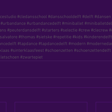
cestudio
#cledansschool
#dansschooldelft
#delft
#dansen
#urbandance
#urbandancedelft
#miniballet
#miniballetdel
ans
#peuterdansdelft
#starters
#selectie
#crew
#clecrew
#
salvatore
#thomas
#sietske
#repetitie
#kids
#kinderendelft
ncedelft
#tapdance
#tapdancedelft
#modern
#modernedan
klaas
#sinterklaasfeest
#schoenzetten
#schoenzettendelft
lletschoen
#zwartepiet