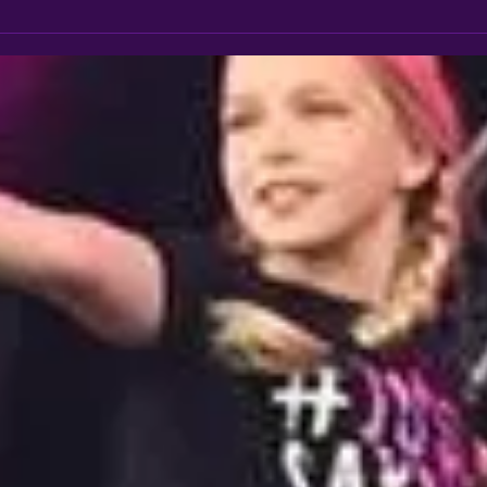
Audit
💜💚💖 OPEN LESSEN 💜💚💖
weds
2 weken lang mag je meedoen!