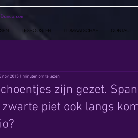
-Dance.com
SSEN
LESROOSTER
LIDMAATSCHAP
CONTACT
6 nov 2015
1 minuten om te lezen
schoentjes zijn gezet. Spa
u zwarte piet ook langs ko
io?