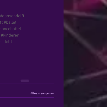
#dansendelft
ft
#ballet
dancebattel
#kinderen
sdelft
Alles weergeven