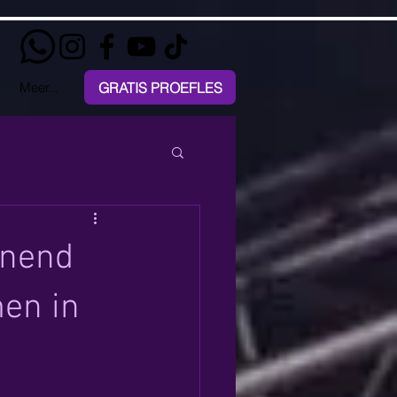
GRATIS PROEFLES
Meer...
nnend
men in